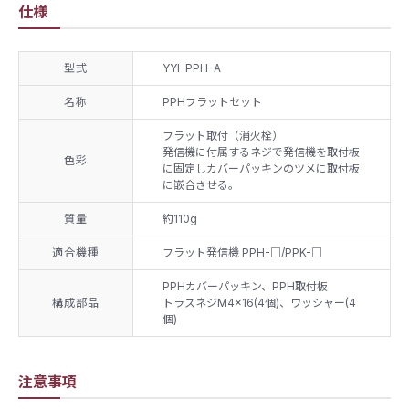
仕様
型式
YYI-PPH-A
名称
PPHフラットセット
フラット取付（消火栓）
発信機に付属するネジで発信機を取付板
色彩
に固定しカバーパッキンのツメに取付板
に嵌合させる。
質量
約110g
適合機種
フラット発信機 PPH-□/PPK-□
PPHカバーパッキン、PPH取付板
構成部品
トラスネジM4×16(4個)、ワッシャー(4
個)
注意事項