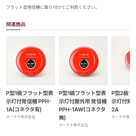
フラット型発信機に取り付けてご利用ください。
関連商品
P型1級フラット型表
P型1級フラット型表
P型2級フ
示灯付発信機 PPH-
示灯付屋外用 発信機
示灯付発信
1A(コネクタ有)
PPH-1AW(コネクタ
2A
ホーチキ株式会社
無)
ホーチキ株式
ホーチキ株式会社