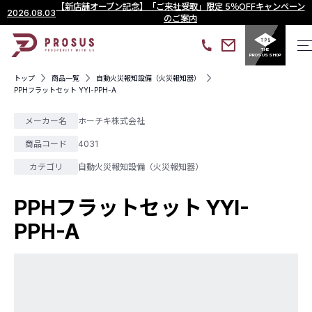
【新店舗オープン記念】「ご来社受取」限定 5％OFFキャンペーン
2026.08.03
のご案内
THE
PROSUS SHOP
トップ
商品一覧
自動火災報知設備（火災報知器）
PPHフラットセット YYI-PPH-A
メーカー名
ホーチキ株式会社
商品コード
4031
カテゴリ
自動火災報知設備（火災報知器）
PPHフラットセット YYI-
PPH-A