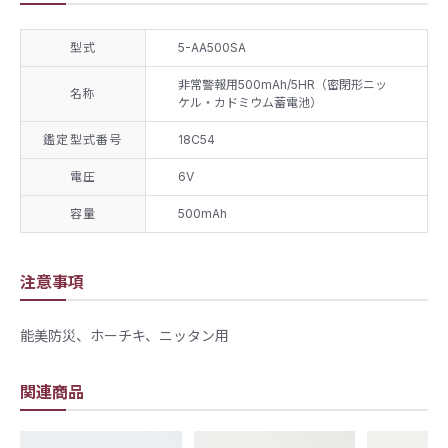
型式
5-AA500SA
非常警報用500mAh/5HR（密閉形ニッ
名称
ケル・カドミウム蓄電池）
鑑定型式番号
18C54
電圧
6V
容量
500mAh
注意事項
能美防災、ホーチキ、ニッタン用
関連商品