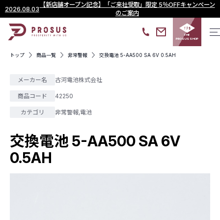
【新店舗オープン記念】「ご来社受取」限定 5％OFFキャンペーン
2026.08.03
のご案内
THE
PROSUS SHOP
トップ
商品一覧
非常警報
交換電池 5-AA500 SA 6V 0.5AH
メーカー名
古河電池株式会社
商品コード
42250
カテゴリ
非常警報
,
電池
交換電池 5-AA500 SA 6V
0.5AH