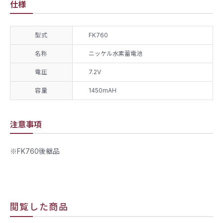
仕様
型式
FK760
名称
ニッケル水素蓄電池
電圧
7.2V
容量
1450mAH
注意事項
※FK760後継品
閲覧した商品