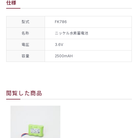
仕様
型式
FK786
名称
ニッケル水素蓄電池
電圧
3.6V
容量
2500mAH
閲覧した商品