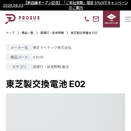
【新店舗オープン記念】「ご来社受取」限定 5％OFFキャンペーン
2026.08.03
のご案内
THE
PROSUS SHOP
トップ
商品一覧
誘導灯・非常照明
東芝製交換電池 E02
メーカー名
東芝ライテック株式会社
商品コード
43016
カテゴリ
誘導灯・非常照明
,
電池
東芝製交換電池 E02