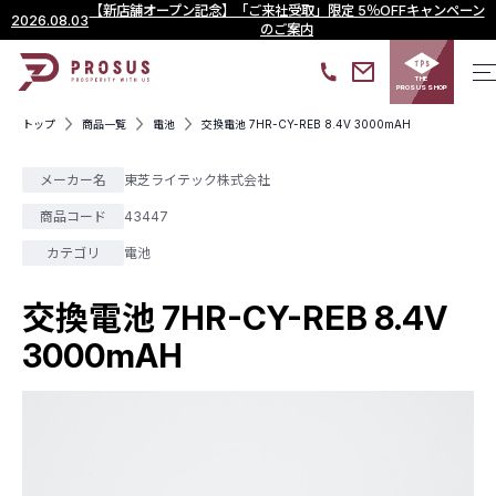
【新店舗オープン記念】「ご来社受取」限定 5％OFFキャンペーン
2026.08.03
のご案内
THE
PROSUS SHOP
トップ
商品一覧
電池
交換電池 7HR-CY-REB 8.4V 3000mAH
メーカー名
東芝ライテック株式会社
商品コード
43447
カテゴリ
電池
交換電池 7HR-CY-REB 8.4V
3000mAH