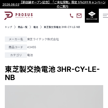
【新店舗オープン記念】「ご来社受取」限定 5％OFFキャンペーン
2026.08.03
のご案内
THE
PROSUS SHOP
トップ
商品一覧
電池
東芝製交換電池 3HR-CY-LE-NB
メーカー名
東芝ライテック株式会社
商品コード
43455
カテゴリ
電池
東芝製交換電池 3HR-CY-LE-
NB