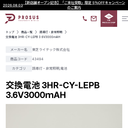
【新店舗オープン記念】「ご来社受取」限定 5％OFFキャンペーン
2026.08.03
のご案内
THE
PROSUS SHOP
トップ
商品一覧
誘導灯・非常照明
交換電池 3HR-CY-LEPB 3.6V3000ｍAH
メーカー名
東芝ライテック株式会社
商品コード
43494
カテゴリ
誘導灯・非常照明
,
電池
交換電池 3HR-CY-LEPB
3.6V3000ｍAH