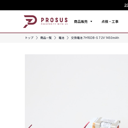
2
商品販売
点検・工事
トップ
商品一覧
電池
交換電池 7H15DB-S 7.2V 1450mAh