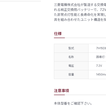
三菱電機株式会社が製造する交換電
れる純正交換用バッテリーで、7.2
た非常点灯性能と長寿命化を実現し
具を組み合わせたユニット構造を
仕様
型式
7H15D
名称
誘導灯
電圧
7.2V
容量
1450m
注意事項
本体型番をご確認下さい。