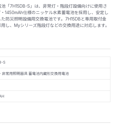
池「7H15DB-S」は、非常灯・階段灯設備向けに使用さ
V・1450mAh仕様のニッケル水素蓄電池を採用し、安定し
た防災照明設備用交換電池です。7H15DBと専用取付金
採用し、Myシリーズ階段灯などの交換用途に対応します。
B-S
・非常用照明器具 蓄電池内蔵形交換用電池
AH