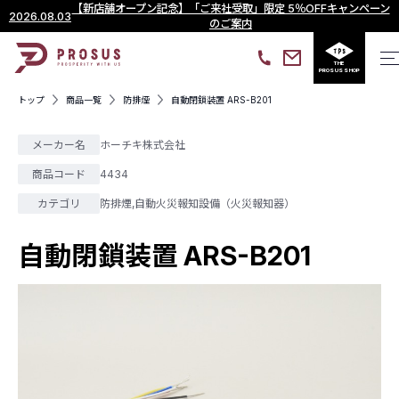
【新店舗オープン記念】「ご来社受取」限定 5％OFFキャンペーン
2026.08.03
のご案内
THE
PROSUS SHOP
トップ
商品一覧
防排煙
自動閉鎖装置 ARS-B201
メーカー名
ホーチキ株式会社
商品コード
4434
カテゴリ
防排煙
,
自動火災報知設備（火災報知器）
自動閉鎖装置 ARS-B201