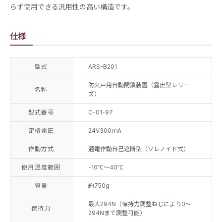
らず使用できる汎用性の高い構造です。
仕様
型式
ARS-B201
防火戸用自動閉鎖装置（露出型レリー
名称
ズ）
型式番号
C-01-97
定格電圧
24V300ｍA
作動方式
通電作動自己遮断型（ソレノイド式）
使用温度範囲
-10℃～40℃
質量
約750g
最大294N（保持力調整ねじにより0～
保持力
294Nまで調整可能）