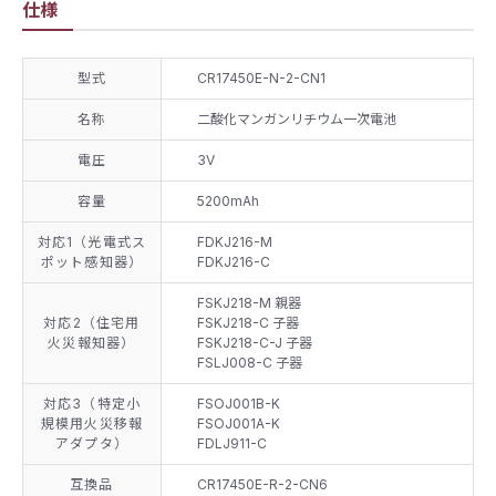
仕様
型式
CR17450E-N-2-CN1
名称
二酸化マンガンリチウム一次電池
電圧
3V
容量
5200mAh
対応1（光電式ス
FDKJ216-M
ポット感知器）
FDKJ216-C
FSKJ218-M 親器
対応2（住宅用
FSKJ218-C 子器
火災報知器）
FSKJ218-C-J 子器
FSLJ008-C 子器
対応3（特定小
FSOJ001B-K
規模用火災移報
FSOJ001A-K
アダプタ）
FDLJ911-C
互換品
CR17450E-R-2-CN6