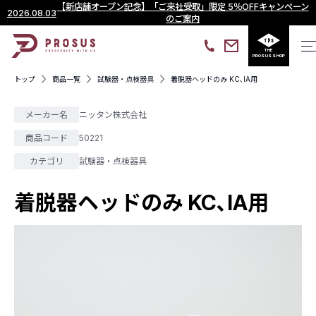
【新店舗オープン記念】「ご来社受取」限定 5％OFFキャンペーン
2026.08.03
のご案内
THE
PROSUS SHOP
トップ
商品一覧
試験器・点検器具
着脱器ヘッドのみ KC､IA用
メーカー名
ニッタン株式会社
商品コード
50221
カテゴリ
試験器・点検器具
着脱器ヘッドのみ KC､IA用