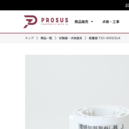
2
商品販売
点検・工事
トップ
商品一覧
試験器・点検器具
脱着器 TSC-A100/SLK