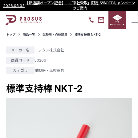
【新店舗オープン記念】「ご来社受取」限定 5％OFFキャンペーン
2026.08.03
のご案内
THE
PROSUS SHOP
トップ
商品一覧
試験器・点検器具
標準支持棒 NKT-2
メーカー名
ニッタン株式会社
商品コード
50266
カテゴリ
試験器・点検器具
標準支持棒 NKT-2