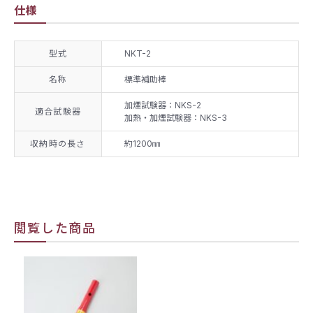
仕様
型式
NKT-2
名称
標準補助棒
加煙試験器：NKS-2
適合試験器
加熱・加煙試験器：NKS-3
収納時の長さ
約1200㎜
閲覧した商品