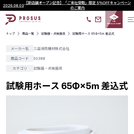
【新店舗オープン記念】「ご来社受取」限定 5％OFFキャンペーン
2026.08.03
のご案内
THE
PROSUS SHOP
トップ
商品一覧
試験器・点検器具
試験用ホース 65Φ×5m 差込式
メーカー名
三益消防機材株式会社
商品コード
50388
カテゴリ
試験器・点検器具
試験用ホース 65Φ×5m 差込式