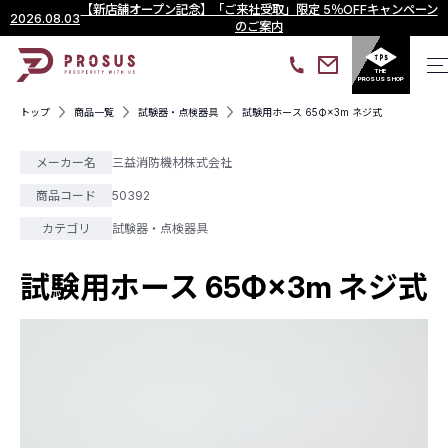
【新店舗オープン記念】「ご来社受取」限定 5％OFFキャンペーン
2026.08.03
のご案内
THE
PROSUS SHOP
トップ
商品一覧
試験器・点検器具
試験用ホース 65Φ×3m ネジ式
メーカー名
三益消防機材株式会社
商品コード
50392
カテゴリ
試験器・点検器具
試験用ホース 65Φ×3m ネジ式