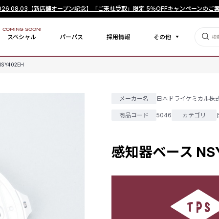
026.08.03
【新店舗オープン記念】「ご来社受取」限定 5％OFFキャンペーンのご
COMING SOON!
スペシャル
パーパス
採用情報
その他
SY402EH
メーカー名
日本ドライケミカル株
商品コード
5046
カテゴリ
感知器ベース NSY