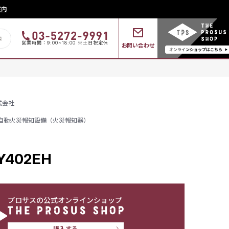
案内
営業時間：9:00~18:00 ※土日祝定休
お問い合わせ
式会社
自動火災報知設備（火災報知器）
402EH
プロサスの公式オンラインショップ
購入する