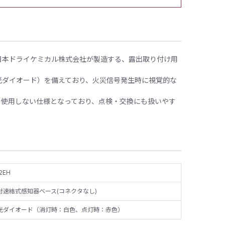
は、日本ドライケミカル株式会社が製造する、露出取り付け用
光ダイオード）を備えており、火災信号発生時に視覚的な
を使用しない仕様となっており、点検・交換にも扱いやす
2EH
付速結式感知器ベース(コネクタなし)
光ダイオード（消灯時：白色、点灯時：赤色）