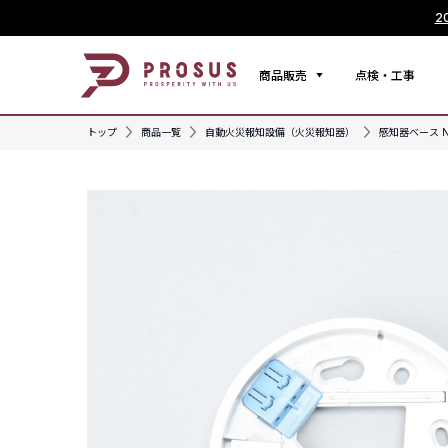
2
商品販売
点検・工事
トップ
商品一覧
自動火災報知設備（火災報知器）
感知器ベース N