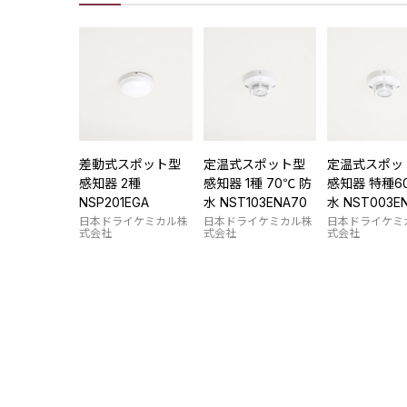
差動式スポット型
定温式スポット型
定温式スポッ
感知器 2種
感知器 1種 70℃ 防
感知器 特種6
NSP201EGA
水 NST103ENA70
水 NST003E
日本ドライケミカル株
日本ドライケミカル株
日本ドライケミ
式会社
式会社
式会社