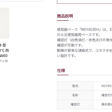
商品説明
感知器ベース「NSY402EH」
の火災感知器用ベースです。
確認灯（白色消灯／赤色点灯の発
ト型
確認が可能です。
0℃ 防
配線が容易な速結式で、コネクタ
NA60
い設計です。
カル株
仕様
型式
NSY40
名称
確認灯
確認灯
角形発