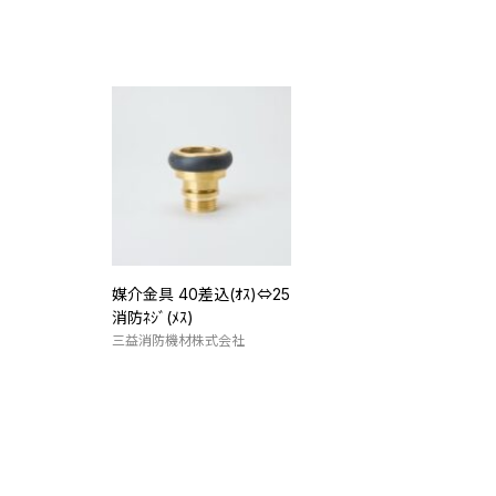
媒介金具 40差込(ｵｽ)⇔25
消防ﾈｼﾞ(ﾒｽ)
三益消防機材株式会社