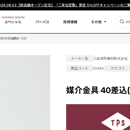
026.08.03
【新店舗オープン記念】「ご来社受取」限定 5％OFFキャンペーンのご
COMING SOON!
スペシャル
パーパス
採用情報
その他
ｽ)⇔25消防ﾈｼﾞ(ﾒｽ)
メーカー名
三益消防機材株式会社
商品コード
50460
カテゴリ
媒介金具 40差込(ｵ