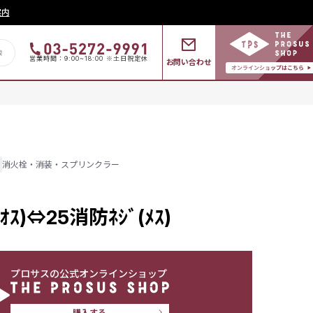
案内
営業時間：9:00~18:00 ※土日祝定休
お問い合わせ
消火栓・消装・スプリンクラー
ｽ)⇔25消防ﾈｼﾞ(ﾒｽ)
プロサスの公式オンラインショップ
購入する