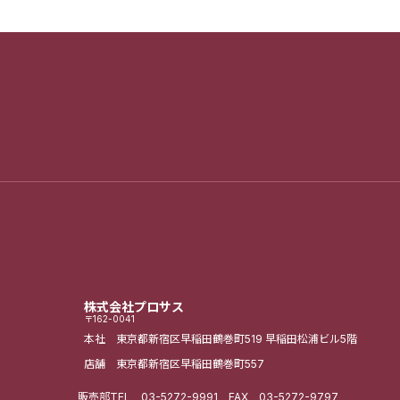
株式会社プロサス
〒162-0041
本社 東京都新宿区早稲田鶴巻町519
早稲田松浦ビル5階
店舗 東京都新宿区早稲田鶴巻町557
販売部
TEL
03-5272-9991
FAX 03-5272-9797