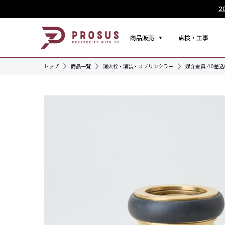
2
商品販売
点検・工事
トップ
商品一覧
消火栓・消装・スプリンクラー
媒介金具 40差込(ｵ