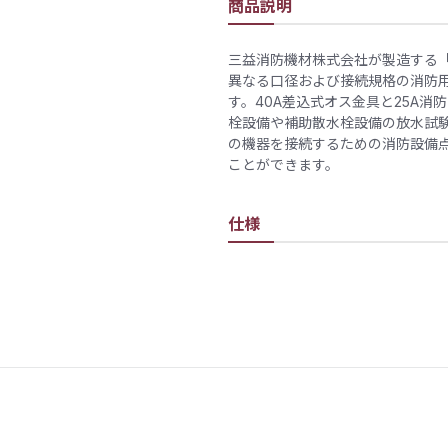
商品説明
三益消防機材株式会社が製造する「
異なる口径および接続規格の消防
す。40A差込式オス金具と25A
栓設備や補助散水栓設備の放水試
の機器を接続するための消防設備
ことができます。
仕様