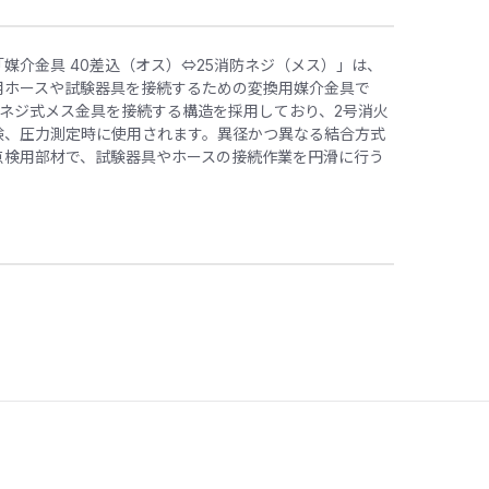
媒介金具 40差込（オス）⇔25消防ネジ（メス）」は、
用ホースや試験器具を接続するための変換用媒介金具で
消防ネジ式メス金具を接続する構造を採用しており、2号消火
験、圧力測定時に使用されます。異径かつ異なる結合方式
点検用部材で、試験器具やホースの接続作業を円滑に行う