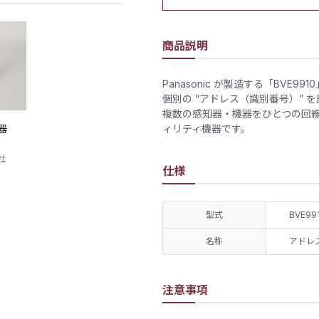
商品説明
Panasonic が製造する「BV
個別の “アドレス（識別番号）” 
複数の感知器・機器をひとつの回
器
ィリティ機器です。
社
仕様
型式
BVE99
名称
アドレ
注意事項