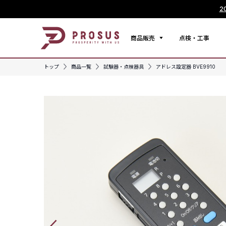
2
商品販売
点検・工事
トップ
商品一覧
試験器・点検器具
アドレス設定器 BVE9910