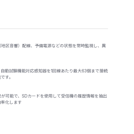
（地区音響）配線、予備電源などの状態を常時監視し、異
。
自動試験機能対応感知器を1回線あたり最大63個まで接続
能です。
理が可能で、SDカードを使用して受信機の履歴情報を抽出
効率化します