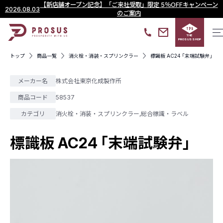
【新店舗オープン記念】「ご来社受取」限定 5％OFFキャンペーン
2026.08.03
のご案内
THE
PROSUS SHOP
トップ
商品一覧
消火栓・消装・スプリンクラー
標識板 AC24 ｢末端試験弁｣
メーカー名
株式会社東京化成製作所
商品コード
58537
カテゴリ
消火栓・消装・スプリンクラー
,
総合標識・ラベル
標識板 AC24 ｢末端試験弁｣