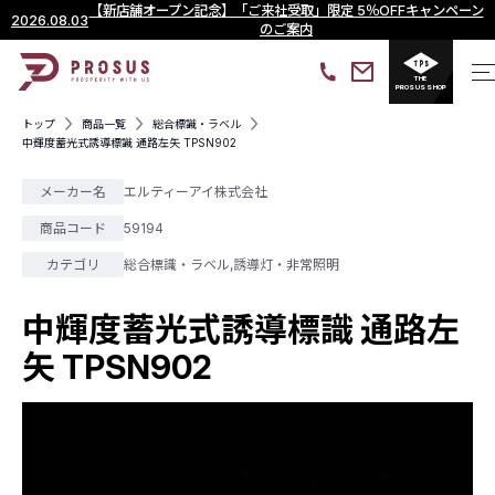
【新店舗オープン記念】「ご来社受取」限定 5％OFFキャンペーン
2026.08.03
のご案内
THE
PROSUS SHOP
トップ
商品一覧
総合標識・ラベル
中輝度蓄光式誘導標識 通路左矢 TPSN902
メーカー名
エルティーアイ株式会社
商品コード
59194
カテゴリ
総合標識・ラベル
,
誘導灯・非常照明
中輝度蓄光式誘導標識 通路左
矢 TPSN902