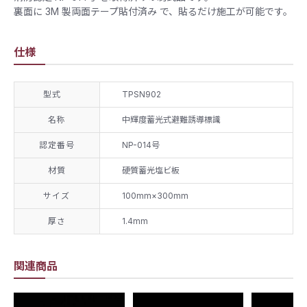
裏面に 3M 製両面テープ貼付済み で、貼るだけ施工が可能です。
仕様
型式
TPSN902
名称
中輝度蓄光式避難誘導標識
認定番号
NP-014号
材質
硬質蓄光塩ビ板
サイズ
100mm×300mm
厚さ
1.4mm
関連商品