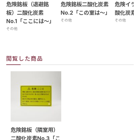
危険銘板（退避銘
危険銘板二酸化炭素
危険イラ
板）二酸化炭素
No.2「この室は～」
酸化炭素N
No.1「ここには～」
その他
その他
その他
閲覧した商品
危険銘板（隣室用）
二酸化炭素No.3「こ