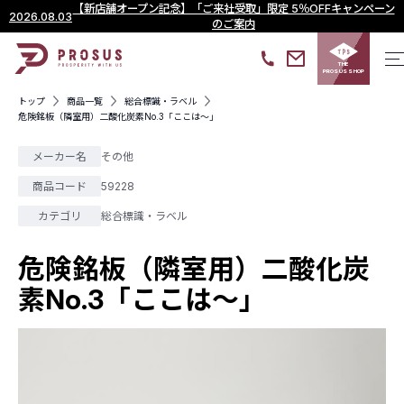
【新店舗オープン記念】「ご来社受取」限定 5％OFFキャンペーン
2026.08.03
のご案内
THE
PROSUS SHOP
トップ
商品一覧
総合標識・ラベル
危険銘板（隣室用）二酸化炭素No.3「ここは～」
メーカー名
その他
商品コード
59228
カテゴリ
総合標識・ラベル
危険銘板（隣室用）二酸化炭
素No.3「ここは～」