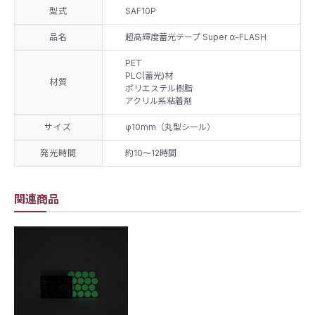
型式
SAF10P
品名
超高輝度蓄光テープ Super α-FLASH
PET
PLC(蓄光)材
材質
ポリエステル樹脂
アクリル系粘着剤
サイズ
φ10mm（丸型シール）
発光時間
約10～12時間
関連商品