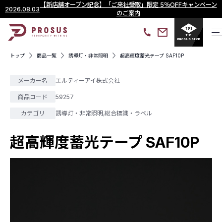
【新店舗オープン記念】「ご来社受取」限定 5％OFFキャンペーン
2026.08.03
のご案内
THE
PROSUS SHOP
トップ
商品一覧
誘導灯・非常照明
超高輝度蓄光テープ SAF10P
メーカー名
エルティーアイ株式会社
商品コード
59257
カテゴリ
誘導灯・非常照明
,
総合標識・ラベル
超高輝度蓄光テープ SAF10P