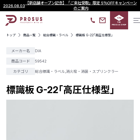
【新店舗オープン記念】「ご来社受取」限定 5％OFFキャンペーン
2026.08.03
のご案内
THE
PROSUS SHOP
トップ
商品一覧
総合標識・ラベル
標識板 G-22｢高圧仕様型｣
メーカー名
DIA
商品コード
59542
カテゴリ
総合標識・ラベル
,
消火栓・消装・スプリンクラー
標識板 G-22｢高圧仕様型｣