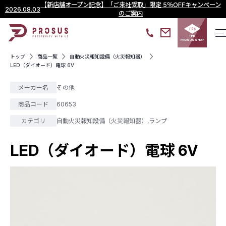
【新店舗オープン記念】「ご来社受取」限定 5％OFFキャンペーン
2026.08.03
のご案内
THE
PROSUS SHOP
トップ
商品一覧
自動火災報知設備（火災報知器）
LED（ダイオード）電球 6V
メーカー名
その他
商品コード
60653
カテゴリ
自動火災報知設備（火災報知器）
,
ランプ
LED（ダイオード）電球 6V