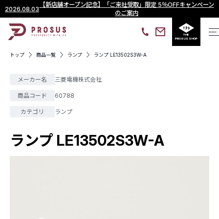
【新店舗オープン記念】「ご来社受取」限定 5％OFFキャンペーン
2026.08.03
のご案内
THE
PROSUS SHOP
トップ
商品一覧
ランプ
ランプ LE13502S3W-A
メーカー名
三菱電機株式会社
商品コード
60788
カテゴリ
ランプ
ランプ LE13502S3W-A