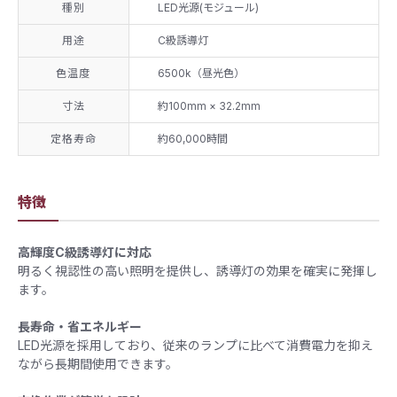
種別
LED光源(モジュール)
用途
C級誘導灯
色温度
6500k（昼光色）
寸法
約100mm × 32.2mm
定格寿命
約60,000時間
特徴
高輝度C級誘導灯に対応
明るく視認性の高い照明を提供し、誘導灯の効果を確実に発揮し
ます。
長寿命・省エネルギー
LED光源を採用しており、従来のランプに比べて消費電力を抑え
ながら長期間使用できます。