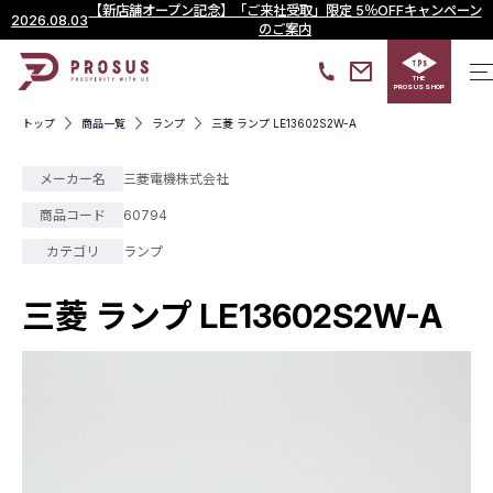
【新店舗オープン記念】「ご来社受取」限定 5％OFFキャンペーン
2026.08.03
のご案内
THE
PROSUS SHOP
トップ
商品一覧
ランプ
三菱 ランプ LE13602S2W-A
メーカー名
三菱電機株式会社
商品コード
60794
カテゴリ
ランプ
三菱 ランプ LE13602S2W-A