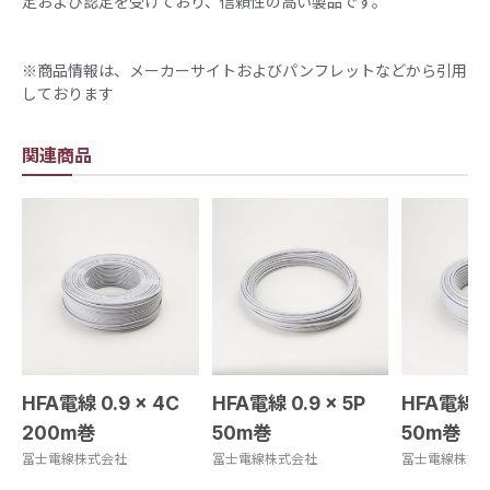
定および認定を受けており、信頼性の高い製品です。
※商品情報は、メーカーサイトおよびパンフレットなどから引用
しております
関連商品
HFA電線 0.9 × 4C
HFA電線 0.9 × 5P
HFA電線 0.
200m巻
50m巻
50m巻
冨士電線株式会社
冨士電線株式会社
冨士電線株式