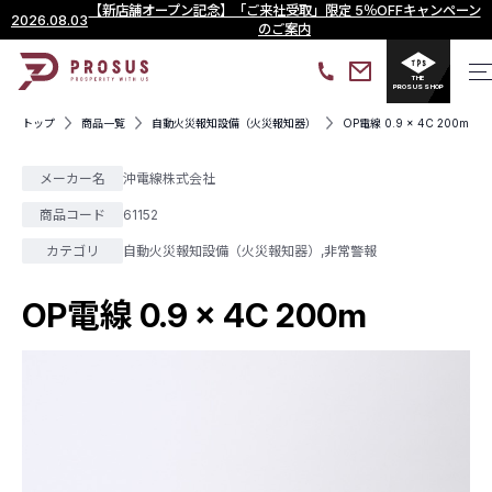
【新店舗オープン記念】「ご来社受取」限定 5％OFFキャンペーン
2026.08.03
のご案内
THE
PROSUS SHOP
トップ
商品一覧
自動火災報知設備（火災報知器）
OP電線 0.9 × 4C 200m
メーカー名
沖電線株式会社
商品コード
61152
カテゴリ
自動火災報知設備（火災報知器）
,
非常警報
OP電線 0.9 × 4C 200m