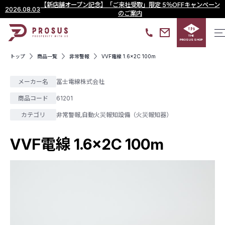
【新店舗オープン記念】「ご来社受取」限定 5％OFFキャンペーン
2026.08.03
のご案内
THE
PROSUS SHOP
トップ
商品一覧
非常警報
VVF電線 1.6×2C 100m
メーカー名
冨士電線株式会社
商品コード
61201
カテゴリ
非常警報
,
自動火災報知設備（火災報知器）
VVF電線 1.6×2C 100m