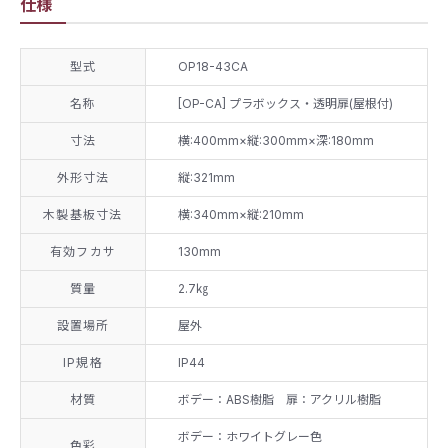
仕様
型式
OP18-43CA
名称
[OP-CA] プラボックス・透明扉(屋根付)
寸法
横:400mm×縦:300mm×深:180mm
外形寸法
縦:321mm
木製基板寸法
横:340mm×縦:210mm
有効フカサ
130mm
質量
2.7㎏
設置場所
屋外
IP規格
IP44
材質
ボデー：ABS樹脂 扉：アクリル樹脂
ボデー：ホワイトグレー色
色彩