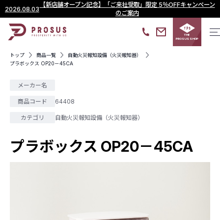
【新店舗オープン記念】「ご来社受取」限定 5％OFFキャンペーン
2026.08.03
のご案内
THE
PROSUS SHOP
トップ
商品一覧
自動火災報知設備（火災報知器）
プラボックス OP20－45CA
メーカー名
商品コード
64408
カテゴリ
自動火災報知設備（火災報知器）
プラボックス OP20－45CA