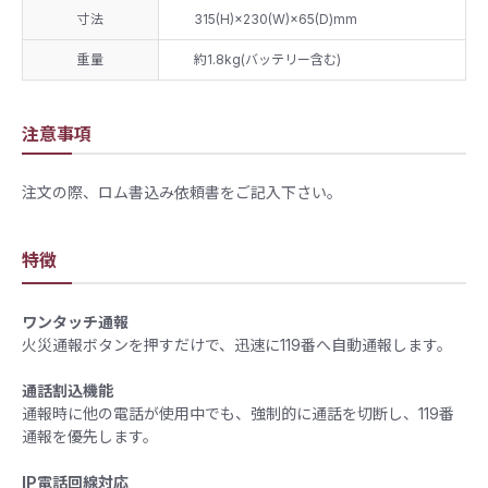
寸法
315(H)×230(W)×65(D)mm
重量
約1.8kg(バッテリー含む)
注意事項
注文の際、ロム書込み依頼書をご記入下さい。
特徴
ワンタッチ通報
火災通報ボタンを押すだけで、迅速に119番へ自動通報します。​
通話割込機能
通報時に他の電話が使用中でも、強制的に通話を切断し、119番
通報を優先します。​
IP電話回線対応