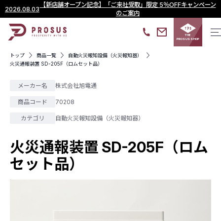
【新店舗オープン記念】「ご来社受取」限定 5％OFFキャンペーン
2026.08.03
のご案内
THE
PROSUS SHOP
トップ
商品一覧
自動火災報知設備（火災報知器）
火災通報装置 SD-205F（ロムセット品）
メーカー名
株式会社旭電通
商品コード
70208
カテゴリ
自動火災報知設備（火災報知器）
火災通報装置 SD-205F（ロム
セット品）