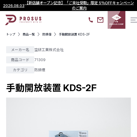
【新店舗オープン記念】「ご来社受取」限定 5％OFFキャンペーン
2026.08.03
のご案内
THE
PROSUS SHOP
トップ
商品一覧
防排煙
手動開放装置 KDS-2F
メーカー名
空研工業株式会社
商品コード
71309
カテゴリ
防排煙
手動開放装置 KDS-2F