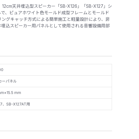
12cm天井埋込型スピーカー「SB-X126」「SB-X127」シ
ルで、ピュアホワイト色モールド成型フレームとモールド
リングキャッチ方式による簡単施工と軽量設計により、非
井埋込スピーカー用パネルとして使用される音響設備用部
00
カーパネル
mm×15.5 mm
27、SB-X127AT用