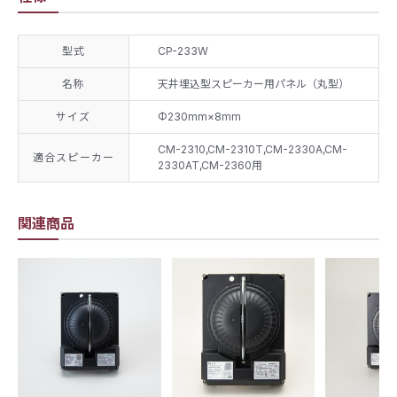
型式
CP-233W
名称
天井埋込型スピーカー用パネル（丸型）
サイズ
Φ230mm×8mm
CM-2310,CM-2310T,CM-2330A,CM-
適合スピーカー
2330AT,CM-2360用
関連商品