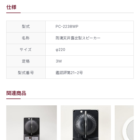
仕様
型式
PC-2238WP
名称
防滴天井露出型スピーカー
サイズ
φ220
定格
3Ｗ
型式番号
鑑認評第21~2号
関連商品