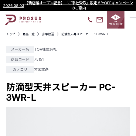
【新店舗オープン記念】「ご来社受取」限定 5％OFFキャンペーン
2026.08.03
のご案内
THE
PROSUS SHOP
トップ
商品一覧
非常放送
防滴型天井スピーカー PC-3WR-L
メーカー名
TOA株式会社
商品コード
75151
カテゴリ
非常放送
防滴型天井スピーカー PC-
3WR-L