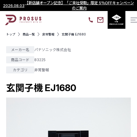
【新店舗オープン記念】「ご来社受取」限定 5％OFFキャンペーン
2026.08.03
のご案内
THE
PROSUS SHOP
トップ
商品一覧
非常警報
玄関子機 EJ1680
メーカー名
パナソニック株式会社
商品コード
83225
カテゴリ
非常警報
玄関子機 EJ1680