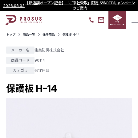
【新店舗オープン記念】「ご来社受取」限定 5％OFFキャンペーン
2026.08.03
のご案内
THE
PROSUS SHOP
トップ
商品一覧
保守用品
保護板 Hｰ14
メーカー名
能美防災株式会社
商品コード
90114
カテゴリ
保守用品
保護板 Hｰ14