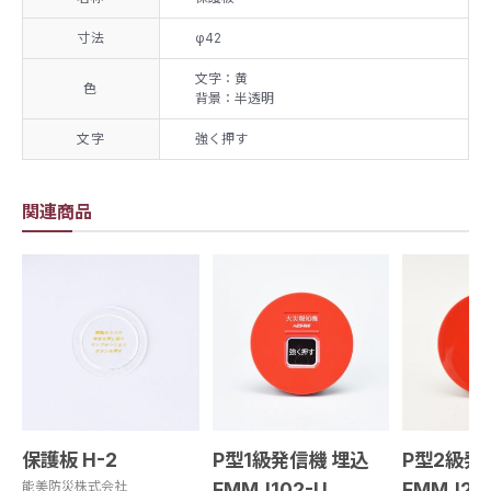
寸法
φ42
文字：黄
色
背景：半透明
文字
強く押す
関連商品
保護板 H-2
P型1級発信機 埋込
P型2級発
能美防災株式会社
FMMJ102-U
FMMJ20