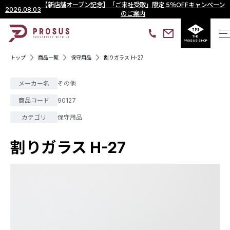
【新店舗オープン記念】「ご来社受取」限定 5％OFFキャンペーン
2026.08.03
のご案内
THE
PROSUS SHOP
トップ
商品一覧
保守用品
割りガラス H-27
メーカー名
その他
商品コード
90127
カテゴリ
保守用品
割りガラス H-27