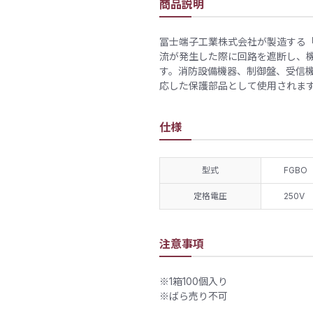
商品説明
冨士端子工業株式会社が製造する「
流が発生した際に回路を遮断し、
す。消防設備機器、制御盤、受信機
応した保護部品として使用されま
仕様
型式
FGBO
定格電圧
250V
注意事項
※1箱100個入り
※ばら売り不可