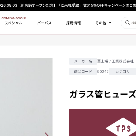
026.08.03
【新店舗オープン記念】「ご来社受取」限定 5％OFFキャンペーンのご
COMING SOON!
スペシャル
パーパス
採用情報
その他
メーカー名
冨士端子工業株式会社
商品コード
90242
カテゴリ
ガラス管ヒューズ 