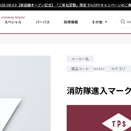
026.08.03
【新店舗オープン記念】「ご来社受取」限定 5％OFFキャンペーンのご
COMING SOON!
スペシャル
パーパス
採用情報
その他
メーカー名
商品コード
90452
カテゴリ
消防隊進入マー