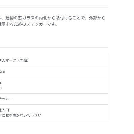
は、建物の窓ガラスの内側から貼付けることで、外部から
明示するためのステッカーです。
進入マーク（内貼）
0㎜
赤
白
テッカー
進入口
近に物を置かないで下さい