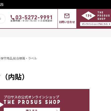
案内
営業時間：9:00~18:00 ※土日祝定休
お問い合わせ
保守用品
,
総合標識・ラベル
ク（内貼）
プロサスの公式オンラインショップ
購入する