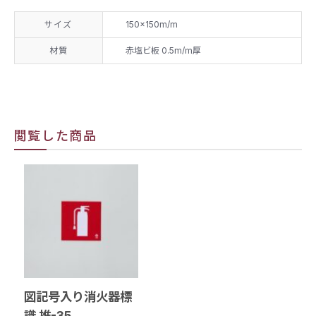
サイズ
150×150m/m
材質
赤塩ビ板 0.5m/m厚
閲覧した商品
図記号入り消火器標
識 推-35