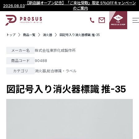
【新店舗オープン記念】「ご来社受取」限定 5％OFFキャンペーン
2026.08.03
のご案内
THE
PROSUS SHOP
トップ
商品一覧
消火器
図記号入り消火器標識 推-35
メーカー名
株式会社東京化成製作所
商品コード
90488
カテゴリ
消火器
,
総合標識・ラベル
図記号入り消火器標識 推-35