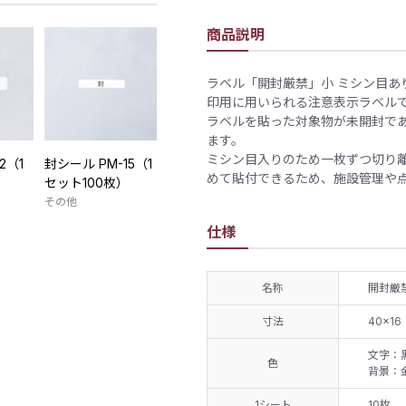
商品説明
ラベル「開封厳禁」小 ミシン目あ
印用に用いられる注意表示ラベル
ラベルを貼った対象物が未開封で
ます。
ミシン目入りのため一枚ずつ切り離
2（1
封シール PM-15（1
めて貼付できるため、施設管理や
）
セット100枚）
その他
仕様
名称
開封厳
寸法
40×16
文字：
色
背景：
1シート
10枚