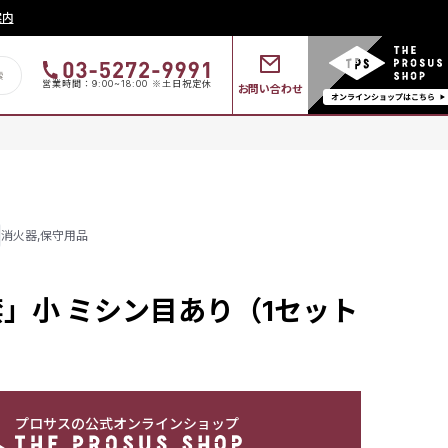
案内
営業時間：9:00~18:00 ※土日祝定休
お問い合わせ
消火器
,
保守用品
」小 ミシン目あり（1セット
プロサスの公式オンラインショップ