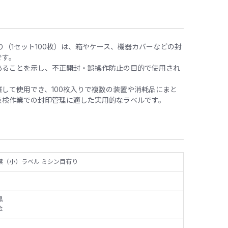
り（1セット100枚）は、箱やケース、機器カバーなどの封
です。
あることを示し、不正開封・誤操作防止の目的で使用され
して使用でき、100枚入りで複数の装置や消耗品にまと
点検作業での封印管理に適した実用的なラベルです。
禁（小）ラベル ミシン目有り
黒
金