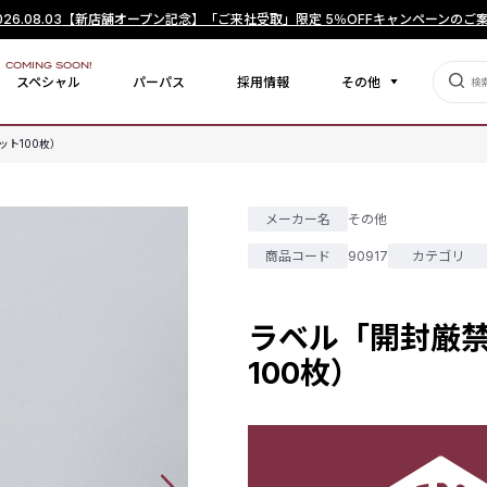
026.08.03
【新店舗オープン記念】「ご来社受取」限定 5％OFFキャンペーンのご
COMING SOON!
スペシャル
パーパス
採用情報
その他
ット100枚）
メーカー名
その他
商品コード
90917
カテゴリ
ラベル「開封厳禁
100枚）