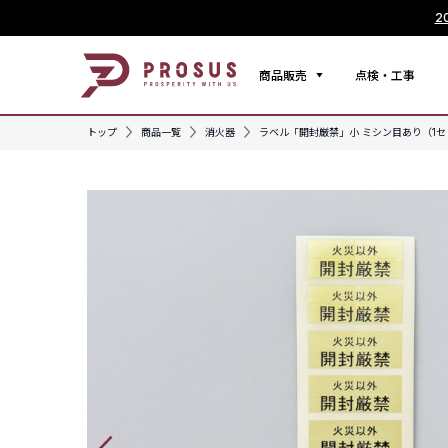
2
商品販売
点検・工事
トップ
商品一覧
消火器
ラベル「開封厳禁」小 ミシン目あり（1セ