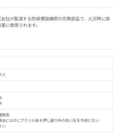
業株式会社が製造する防排煙設備用の交換部品で、火災時に排
装置に使用されます。
ラス
白
赤
開放函
場合にはのこアクリル板を押し破り中の赤い玉を手前に引い
さい