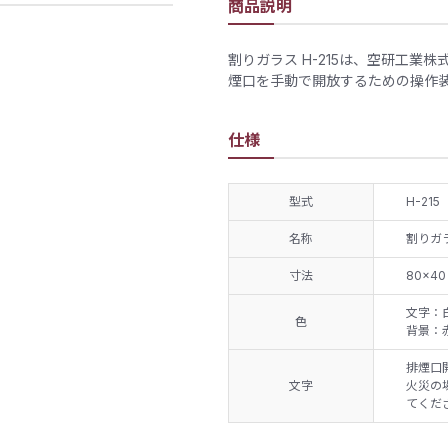
商品説明
割りガラス H-215は、空研工
煙口を手動で開放するための操作
仕様
型式
H-215
名称
割りガ
寸法
80×40
文字：
色
背景：
排煙口
文字
火災の
てくだ