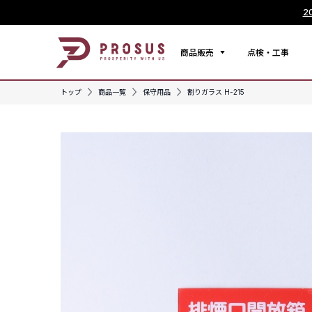
2
商品販売
点検・工事
トップ
商品一覧
保守用品
割りガラス H-215