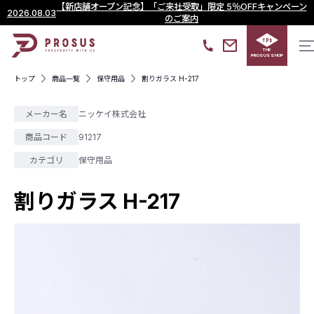
【新店舗オープン記念】「ご来社受取」限定 5％OFFキャンペーン
2026.08.03
のご案内
THE
PROSUS SHOP
トップ
商品一覧
保守用品
割りガラス H-217
メーカー名
ニッケイ株式会社
商品コード
91217
カテゴリ
保守用品
割りガラス H-217