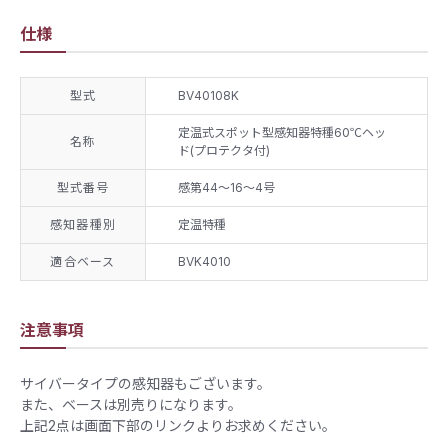
仕様
型式
BV40108K
定温式スポット型感知器特種60℃ヘッ
名称
ド(プロテクタ付)
型式番号
感第44～16～4号
感知器種別
定温特種
適合ベース
BVK4010
注意事項
サイバータイプの感知器もございます。
また、ベースは別売りになります。
上記2点は画面下部のリンクよりお求めください。