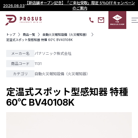
【新店舗オープン記念】「ご来社受取」限定 5％OFFキャンペーン
2026.08.03
のご案内
THE
PROSUS SHOP
トップ
商品一覧
自動火災報知設備（火災報知器）
定温式スポット型感知器 特種 60℃ BV40108K
メーカー名
パナソニック株式会社
商品コード
1131
カテゴリ
自動火災報知設備（火災報知器）
定温式スポット型感知器 特種
60℃ BV40108K