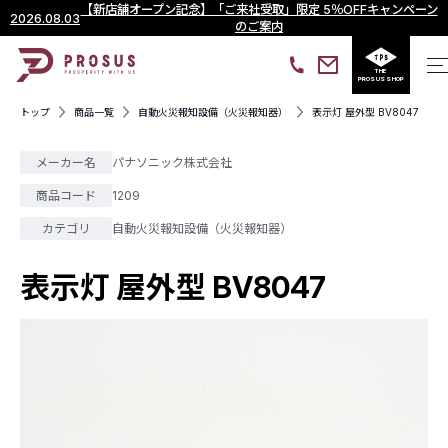
【新店舗オープン記念】「ご来社受取」限定 5％OFFキャンペーン
2026.08.03
のご案内
THE
PROSUS SHOP
トップ
商品一覧
自動火災報知設備（火災報知器）
表示灯 屋外型 BV8047
メーカー名
パナソニック株式会社
商品コード
1209
カテゴリ
自動火災報知設備（火災報知器）
表示灯 屋外型 BV8047