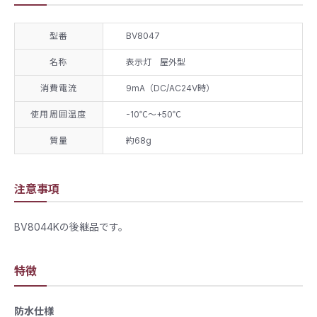
型番
BV8047
名称
表示灯 屋外型
消費電流
9mA（DC/AC24V時）
使用周囲温度
-10℃～+50℃
質量
​約68g
注意事項
BV8044Kの後継品です。
特徴
防水仕様