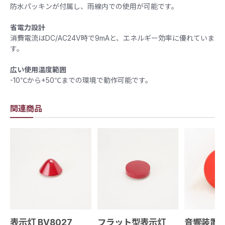
​防水パッキンが付属し、雨線内での使用が可能です。
省電力設計
消費電流はDC/AC24V時で9mAと、エネルギー効率に優れていま
す。 ​
広い使用温度範囲
-10℃から+50℃までの環境で動作可能です。
関連商品
表示灯 BV8027
フラット型表示灯
音響装置 B