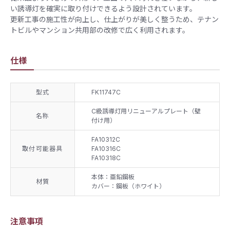
い誘導灯を確実に取り付けできるよう設計されています。
更新工事の施工性が向上し、仕上がりが美しく整うため、テナン
トビルやマンション共用部の改修で広く利用されます。
仕様
型式
FK11747C
C級誘導灯用リニューアルプレート（壁
名称
付け用）
FA10312C
取付可能器具
FA10316C
FA10318C
本体：​亜鉛鋼板​
材質
カバー：​鋼板（ホワイト）
注意事項