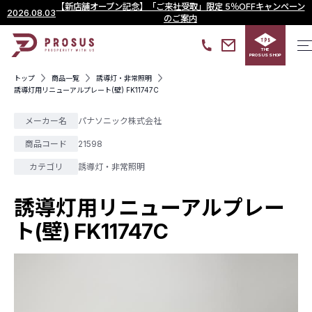
【新店舗オープン記念】「ご来社受取」限定 5％OFFキャンペーン
2026.08.03
のご案内
THE
PROSUS SHOP
トップ
商品一覧
誘導灯・非常照明
誘導灯用リニューアルプレート(壁) FK11747C
メーカー名
パナソニック株式会社
商品コード
21598
カテゴリ
誘導灯・非常照明
誘導灯用リニューアルプレー
ト(壁) FK11747C