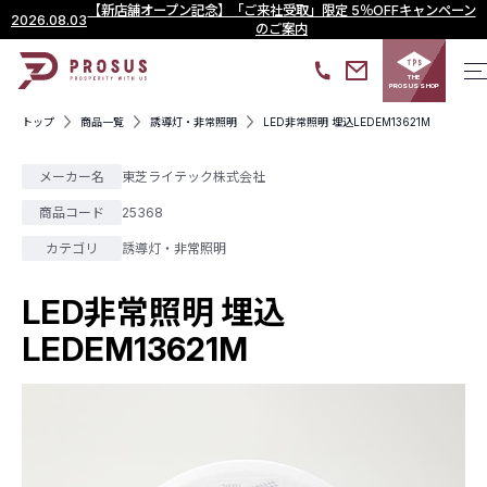
【新店舗オープン記念】「ご来社受取」限定 5％OFFキャンペーン
2026.08.03
のご案内
THE
PROSUS SHOP
トップ
商品一覧
誘導灯・非常照明
LED非常照明 埋込LEDEM13621M
メーカー名
東芝ライテック株式会社
商品コード
25368
カテゴリ
誘導灯・非常照明
LED非常照明 埋込
LEDEM13621M