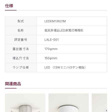
仕様
型式
LEDEM13621M
名称
低天井埋込LED非常灯専用形
評定番号
LALE-001
露出面寸法
170φmm
埋込穴寸法
150φmm
ランプ仕様
LED （13Wミニハロゲン相当）
関連商品